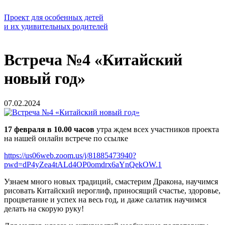
Проект для особенных детей
и их удивительных родителей
Встреча №4 «Китайский
новый год»
07.02.2024
17
февраля
в 10.00
часов
утра ждем всех участников проекта
на нашей онлайн встрече по ссылке
https://us06web.zoom.us/j/81885473940?
pwd=dP4yZea4tALd4OP0omdrx6aYnQekOW.1
Узнаем много новых традиций, смастерим Дракона, научимся
рисовать Китайский иероглиф, приносящий счастье, здоровье,
процветание и успех на весь год, и даже салатик научимся
делать на скорую руку!