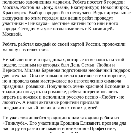
полностью заполненная марками. Ребята посетят 6 городов:
Москва, Ростов-на-Дону, Казань, Екатеринбург, Новосибирск,
Красноярск. Выбор городов был неслучаен. Ведь виртуальные
экскурсии по этим городам для наших ребят проведут
участники «Тинклуба»- местные жители того или иного
города. Сегодня мы уже познакомились с Красавицей-
Москвой.
Ребята, работая каждый со своей картой России, проложили
маршрут путешествия.
Не забыли они и о праздниках, которые отмечались на этой
неделе, главным из которых был День Семьи, Любви и
Верности. Милана Баранова подготовила необычный подарок
для всех нас. Она не только прочла красивое стихотворение,
но и провела сама мастер-класс по изготовлению символа
праздника- ромашки. Получилось очень красиво! Вспомнив о
традиции погадать на ромашке, ребята потренировались
играть на ложках и исполнили русскую песню «Любит - не
любит?». А наши активные родители прислали
поздравительный ролик для всех своих друзей.
По уже сложившейся традиции к нам заходили ребята из
«Тинклуба». Его участница Ерошина Елизавета провела для
нас игру на развитие памяти и внимания «Профессии»,